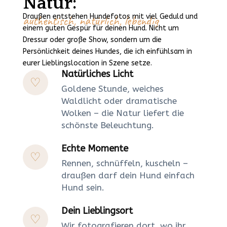
Natur:
Draußen entstehen Hundefotos mit viel Geduld und
authentisch, natürlich, lebendig
einem guten Gespür für deinen Hund. Nicht um
Dressur oder große Show, sondern um die
Persönlichkeit deines Hundes, die ich einfühlsam in
eurer Lieblingslocation in Szene setze.
Natürliches Licht
Goldene Stunde, weiches
Waldlicht oder dramatische
Wolken – die Natur liefert die
schönste Beleuchtung.
Echte Momente
Rennen, schnüffeln, kuscheln –
draußen darf dein Hund einfach
Hund sein.
Dein Lieblingsort
Wir fotografieren dort, wo ihr